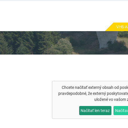
VHS-A
Chcete načítať externý obsah od pos
pravdepodobné, že externý poskytovate
uložené vo vašom z
Načítať len teraz
Načíta