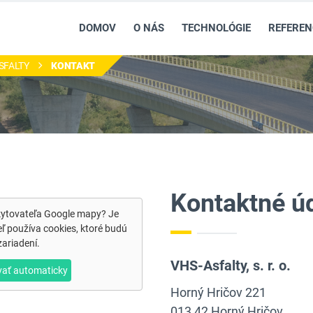
DOMOV
O NÁS
TECHNOLÓGIE
REFEREN
SFALTY
KONTAKT
Kontaktné ú
kytovateľa
Google mapy
? Je
ľ používa cookies, ktoré budú
ariadení.
VHS-Asfalty, s. r. o.
vať automaticky
Horný Hričov 221
013 42 Horný Hričov