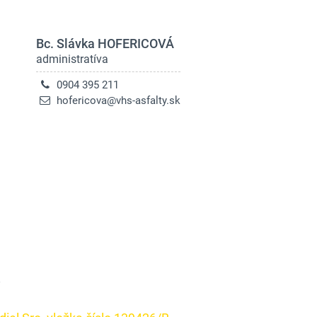
Bc. Slávka HOFERICOVÁ
administratíva
0904 395 211
hofericova@vhs-asfalty.sk
8